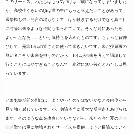
このサービス、わたしはもう気づけば22歳になってしまいました
が、高校生ぐらいの頃は世の中にもっと訴えたいことがあって、
選挙権も強い発言の場もなくて、ばか騒ぎするだけでなく真面目
に討論出来るような仲間も限られていて。そんな時にあったら、
よかったなあ……という気持ちを込めたものです。ちょっと背伸
びして、是非10代の皆さんに使って頂きたいです。未だ投票権の
無い者こそが未来を担うのだから、10代が未来を考えて議論して
行くことにはやすぎることなんて、絶対に無い筈だとわたしは思
っています。
とまあ短期間の割には、よくやったのではないかなと今内側から
見て強く感じています。が、勿論本当に莫大な反省点もあげられ
ます。そのような点を改良していきながら、来たる今年夏の
参議
院選
挙では更に増強されたサービスを提供しようと目論んでいる