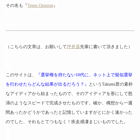
その名も『
Teens Opinion
』
（こちらの文章は、お願いして
坪井遥
先輩に書いて頂きました）
このサイトは、
『選挙権を持たない10代に、ネット上で疑似選挙
を行わせたらどんな結果が出るだろう？』
というTakumi君の素朴
なアイディアから始まったもので、そのアイディアを形にして怒
濤のようなスピードで完成させたものです。確か、構想から一週
間あったかどうかであったと記憶していますがとにかく速かった
のでした、それもとてつもなく！疾走感凄まじいものでした。