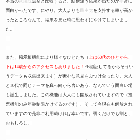
本当の
衆議院
選挙と比較すると、結構違う結果が出たのが非常に
面白かったです、にやり。大人よりも
民主党
を支持する率が高か
ったところなんて、結果を見た時に思わずにやけてしまいまし
た。
また、掲示板機能により様々なひとたち（
上は60代のひとから、
下は14歳からのアクセスもありました！
FB認証してるからそうい
うデータも収集出来ます）が素朴な意見をぶつけ合ったり、大人
と10代で同じテーマを真っ向から言いあう、なんていう面白い場
も誕生しました。この機能は大人にも開放されていますので（投
票機能のみ年齢制限かけてるのです）、そして今現在も解放され
ていますので是非ご利用戴ければ幸いです。覗くだけでも割と、
おもしろし。