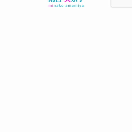
作家・ライター
シンガポール出身，元気なシングルマザー
鬱々とした陰気な感情を，
軽やかでポップな文章にするのが得意です
その他のエッセイはこちら
お仕事＆執筆依頼などはこちら