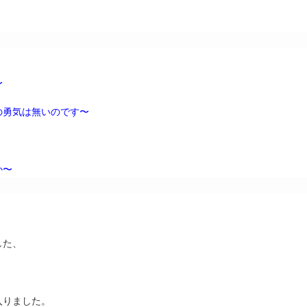
〜
の勇気は無いのです〜
か〜
した、
入りました。