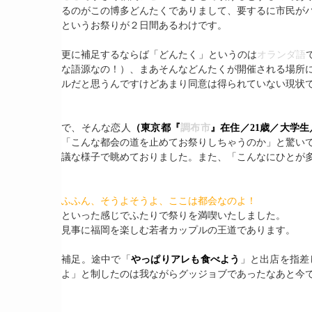
るのがこの博多どんたくでありまして、要するに市民が
というお祭りが２日間あるわけです。
更に補足するならば「どんたく」というのは
オランダ語
な語源なの！）、まあそんなどんたくが開催される場所
ルだと思うんですけどあまり同意は得られていない現状
で、そんな恋人
（東京都『
調布市
』在住／21歳／大学
「こんな都会の道を止めてお祭りしちゃうのか」と驚い
議な様子で眺めておりました。また、「こんなにひとが
ふふん、そうよそうよ、ここは都会なのよ！
といった感じでふたりで祭りを満喫いたしました。
見事に福岡を楽しむ若者カップルの王道であります。
補足。途中で「
やっぱりアレも食べよう
」と出店を指差
よ」と制したのは我ながらグッジョブであったなあと今