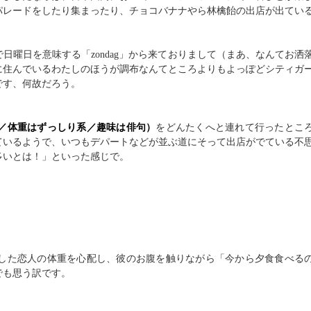
パレードをしたり集まったり、チョコバナナやら林檎飴の出店が出てい
で日曜日を意味する「zondag」から来ておりまして（まあ、なんてお洒
に住んでいるわたしのほうが調布なんてところよりもよっぽどシティガ
です、何故だろう。
生／体重はずっしり系／趣味は俳句）
をどんたくへと連れて行ったとこ
ているようで、いつもデパートなどが並ぶ道にそって出店がでている不
多いとは！」といった感じで。
した恋人の体重を心配し、彼のお腹を触りながら「今から夕食食べる
でも思う訳です。