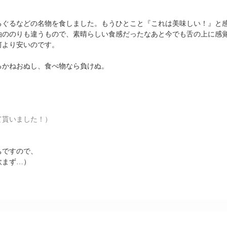
るぐるなどの名物を食しました。もうひとこと『これは美味しい！』と
油ののりも違うもので、素晴らしい食感だったなあと今でも舌の上に感
何より安いのです。
るかねおぬし、食べ物なら負けぬ。
て貰いました！）
ちですので、
飲まず…）