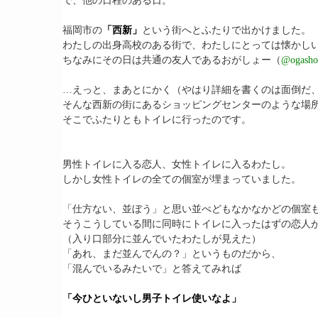
で、他の日程のある日。
福岡市の
「西新」
という街へとふたりで出かけました。
わたしの出身高校のある街で、わたしにとっては懐かし
ちなみにその日は共通の友人であるおがしょー（
@ogasho
…えっと、まあとにかく（やはり詳細を書くのは面倒だ
そんな西新の街にあるショッピングセンターのような場
そこでふたりともトイレに行ったのです。
男性トイレに入る恋人、女性トイレに入るわたし。
しかし女性トイレの全ての個室が埋まっていました。
「仕方ない、並ぼう」と思い並べどもなかなかどの個室
そうこうしている間に同時にトイレに入ったはずの恋人
（入り口部分に並んでいたわたしが見えた）
「あれ、まだ並んでんの？」というものだから、
「混んでいるみたいで」と答えてみれば
「今ひといないし男子トイレ使いなよ」