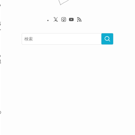
る
落
ー
ろ
思
の