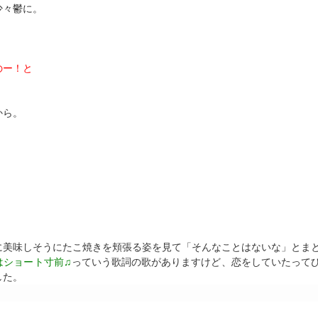
少々鬱に。
、
のー！と
から。
に美味しそうにたこ焼きを頬張る姿を見て「そんなことはないな」とま
はショート寸前♫
っていう歌詞の歌がありますけど、恋をしていたって
した。