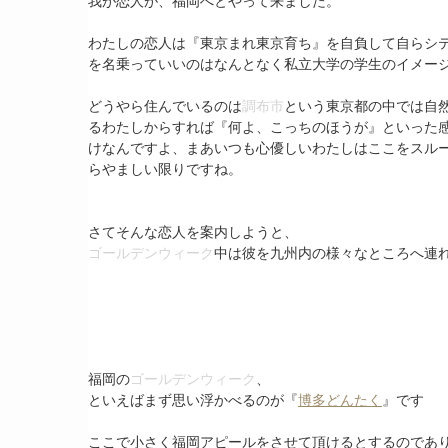
我が恋人が、福岡へとやって来ました。
わたしの恋人は『東京まれ東京育ち』を自負して自らシ
を名乗っていいのはなんとなく私立大学の学生のイメー
どうやら住んでいるのは
調布市
という東京都の中では自
るわたしからすれば『何よ、こっちのほうが』といった
けなんですよ、まあいつも心優しいわたしはここをスル
らやましい限りですね。
さてそんな恋人を案内しようと、
ゴールデンウィーク
中は彼を九州内の様々なところへ連
福岡の
ゴールデンウィーク
、
といえばまず思い浮かべるのが『
博多どんたく
』です
ここで小さく福岡アピールをさせて頂けるとするのであ