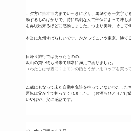
…夕方に
熊本市
内までいっきに戻り、馬刺やら一文字ぐ
動するものばかりで、特に馬刺なんて部位によって味も
を再現出来るほどに感動しました。つまり美味、そして
本当に九州すばらしいです、かかってこいや東京、勝て
日帰り旅行ではあったものの、
沢山の買い物も出来て非常に満足でありました。
（わたしは母親に
くまモン
の飴とうがい用コップを買っ
21歳にもなって未だ自動車免許を持っていないわたした
運転は父が全て担ってくれました。（お酒もひとりだけ
いやはや、父に感謝です。