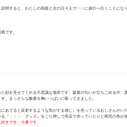
）説明すると、わたしの両親と次の日４人で
阿蘇
に旅行へ行くことにな
到着です。
った顔を見せてくれる不思議な場所です。硫黄の匂いが立ちこめる中、
ます。まっさらな酸素を胸いっぱいに吸ってきました。
光にあてると反射するような気がする感じ）を売っているおじさんがい
いる『
くまモン
グッズ』をごり押しで売店で売っていたりと商売の色が
は好きです、大事です。