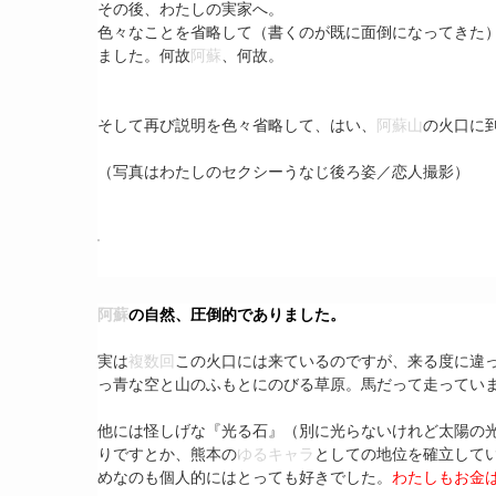
その後、わたしの実家へ。
色々なことを省略して（書くのが既に面倒になってきた
ました。何故
阿蘇
、何故。
そして再び説明を色々省略して、はい、
阿蘇山
の火口に
（写真はわたしのセクシーうなじ後ろ姿／恋人撮影）
阿蘇
の自然、圧倒的でありました。
実は
複数回
この火口には来ているのですが、来る度に違
っ青な空と山のふもとにのびる草原。馬だって走ってい
他には怪しげな『光る石』（別に光らないけれど太陽の
りですとか、熊本の
ゆるキャラ
としての地位を確立して
めなのも個人的にはとっても好きでした。
わたしもお金