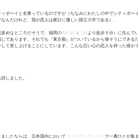
ティボーイと名乗っているのですが（ちなみにわたしの中でシティボー
ジなんだけれど、我が恋人は家計に優しい国立大学である）、
然多めなところだそうで、福岡の
都心部
（
三越
より徒歩５分）に住んで
感じであります、それでも『東京都』がついているから偉そうにできる
ーして差し上げることにしています、こんな広い心の恋人を持った彼が
れ回しました。
りましたならば、日本国内において
ゴールデンウィーク
で一番ひとが集