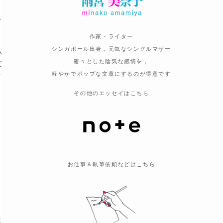
イ
作家・ライター
シンガポール出身，元気なシングルマザー
い
鬱々とした陰気な感情を，
だ
う
軽やかでポップな文章にするのが得意です
その他のエッセイはこちら
お仕事＆執筆依頼などはこちら
ま