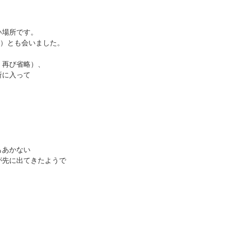
い場所です。
）とも会いました。
、再び省略）、
所に入って
もあかない
が先に出てきたようで