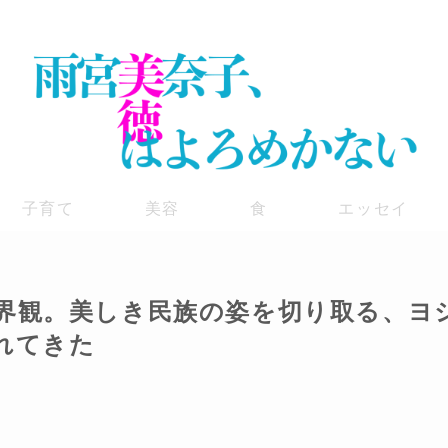
子育て
美容
食
エッセイ
界観。美しき民族の姿を切り取る、ヨ
れてきた