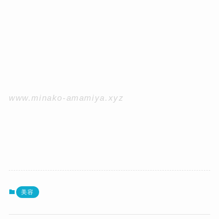
www.minako-amamiya.xyz
美容