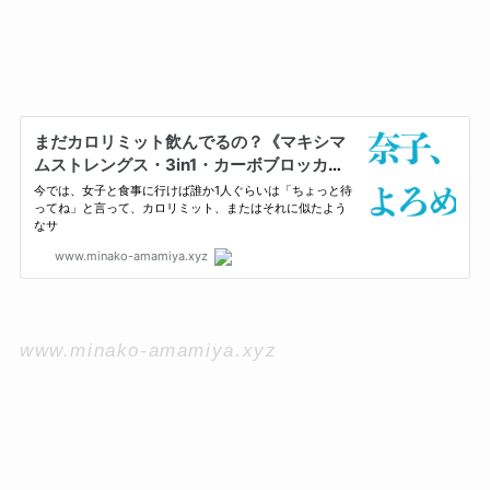
www.minako-amamiya.xyz