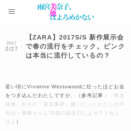
【ZARA】2017S/S 新作展示会
2017
で春の流行をチェック。ピンク
2/27
は本当に流行しているの？
若い頃にVivienne Westowoodに狂ったほどお金
をつぎ込んだわたしですが、（参考記事：
「椎名
林檎」好きの「東京事変」嫌いだったわたしの半
生記～林檎ちゃん35歳の誕生日によせて | ねと
ぽよ
）