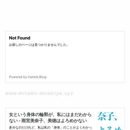
www.minako-amamiya.xyz