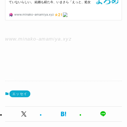
www.minako-amamiya.xyz
エッセイ