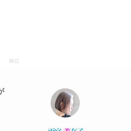
雑記
が
ャ