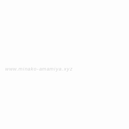
www.minako-amamiya.xyz