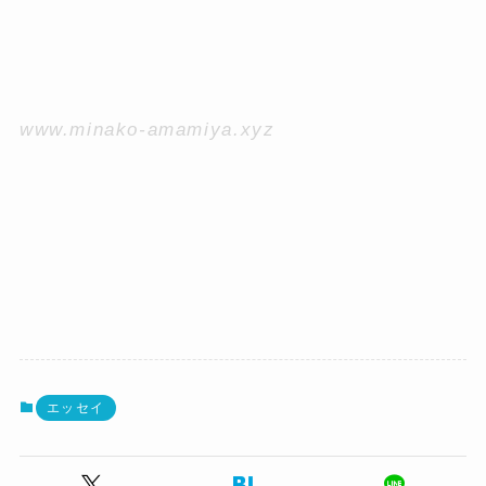
www.minako-amamiya.xyz
エッセイ