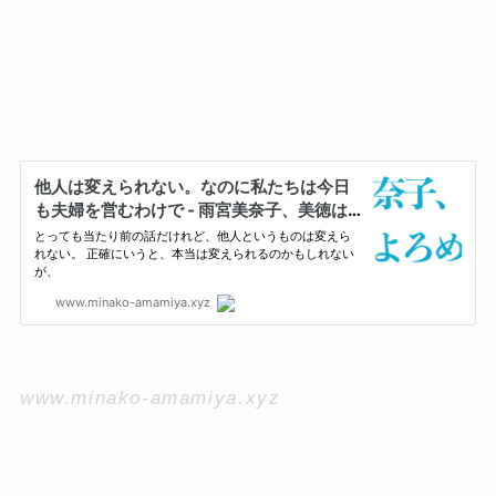
www.minako-amamiya.xyz