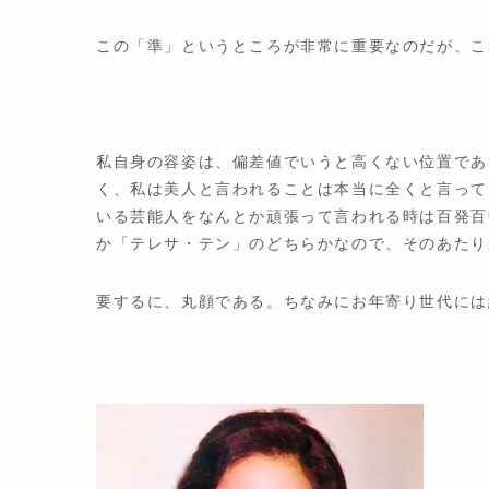
この「準」というところが非常に重要なのだが、こ
私自身の容姿は、偏差値でいうと高くない位置であ
く、私は美人と言われることは本当に全くと言って
いる芸能人をなんとか頑張って言われる時は百発百
か「テレサ・テン」のどちらかなので、そのあたり
要するに、丸顔である。ちなみにお年寄り世代には