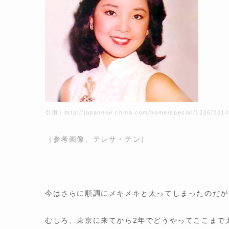
引用：
http://japanese.china.com/home/special/1236/201
（参考画像、テレサ・テン）
今はさらに順調にメキメキと太ってしまったのだが
むしろ、東京に来てから2年でどうやってここまで