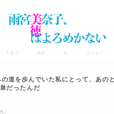
子育て
美容
食
エッセイ
への道を歩んでいた私にとって、あの
簡単だったんだ
観た。