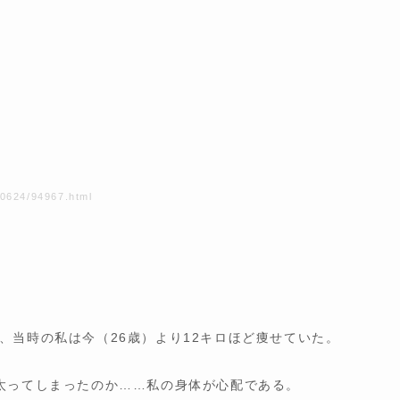
40624/94967.html
、当時の私は今（26歳）より12キロほど痩せていた。
太ってしまったのか……私の身体が心配である。