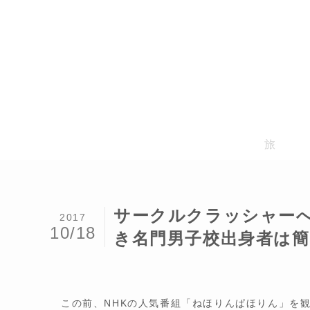
旅
サークルクラッシャー
2017
10/18
き名門男子校出身者は
この前、NHKの人気番組「ねほりんぱほりん」を