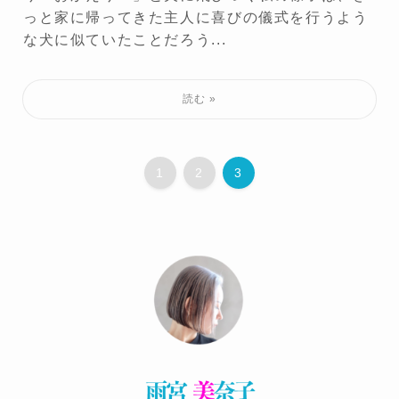
っと家に帰ってきた主人に喜びの儀式を行うよう
な犬に似ていたことだろう...
1
2
3