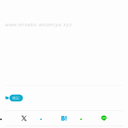
www.minako-amamiya.xyz
雑記