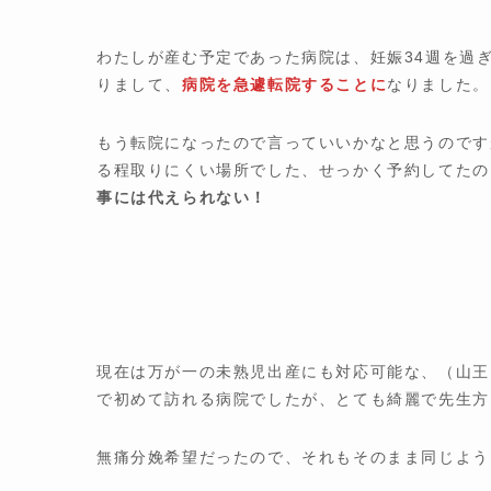
わたしが産む予定であった病院は、妊娠34週を過
りまして、
病院を急遽転院することに
なりました。
もう転院になったので言っていいかなと思うのです
る程取りにくい場所でした、せっかく予約してたの
事には代えられない！
現在は万が一の未熟児出産にも対応可能な、（山王
で初めて訪れる病院でしたが、とても綺麗で先生方
無痛分娩希望だったので、それもそのまま同じよう