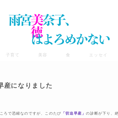
子育て
美容
食
エッセイ
迫早産になりました
ころで恐縮なのですが、このたび
「切迫早産」
の診断が下り、