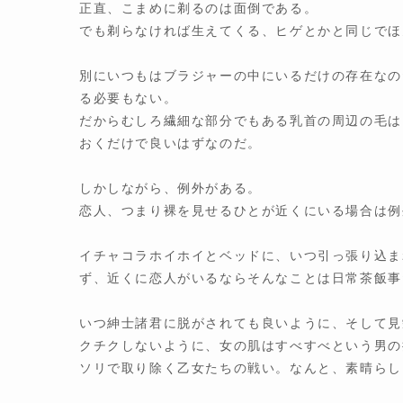
正直、こまめに剃るのは面倒である。
でも剃らなければ生えてくる、ヒゲとかと同じでほ
別にいつもはブラジャーの中にいるだけの存在なの
る必要もない。
だからむしろ繊細な部分でもある乳首の周辺の毛は
おくだけで良いはずなのだ。
しかしながら、例外がある。
恋人、つまり裸を見せるひとが近くにいる場合は例
イチャコラホイホイとベッドに、いつ引っ張り込ま
ず、近くに恋人がいるならそんなことは日常茶飯事
いつ紳士諸君に脱がされても良いように、そして見
クチクしないように、女の肌はすべすべという男の
ソリで取り除く乙女たちの戦い。なんと、素晴らし