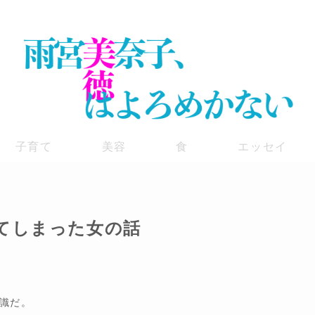
子育て
美容
食
エッセイ
てしまった女の話
識だ。