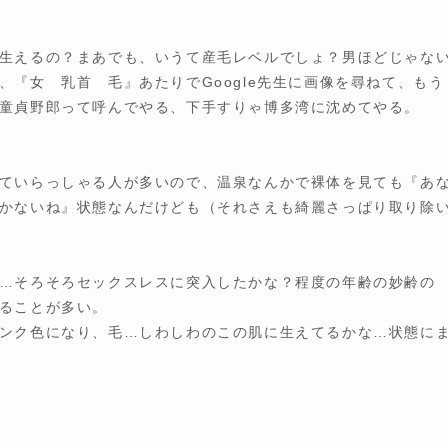
生えるの？まあでも、いうて産毛レベルでしょ？男ほどじゃな
『女 乳首 毛』あたりでGoogle先生に画像を尋ねて、もう
童貞野郎って呼んでやる、下手すりゃ博多湾に沈めてやる。
ていらっしゃる人が多いので、温泉なんかで裸体を見ても『あ
かないね』状態なんだけども（それさえも綺麗さっぱり取り除
…そろそろセックスレスに突入したかな？程度の年齢の妙齢の
ることが多い。
ンク色になり、毛…しわしわのこの肌に生えてるかな…状態に