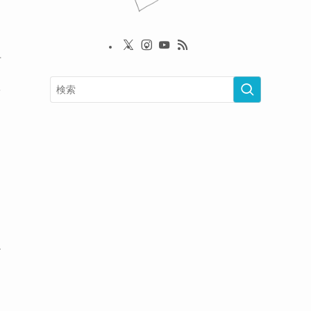
せ
て
チ
ミ