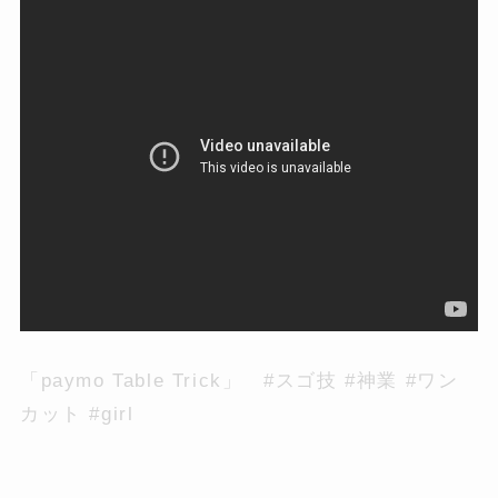
「paymo Table Trick」 #スゴ技 #神業 #ワン
カット #girl