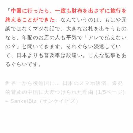
「
中国に行ったら、一度も財布を出さずに旅行を
終えることができた
」なんていうのは、もはや冗
談ではなくマジな話で、大きなお札を出そうもの
なら、年配のお店の人も平気で「アレで払えない
の？」と聞いてきます。それぐらい浸透してい
て、日本よりも普及率は段違い。こんな記事もあ
るぐらいです。
世界一から後進国に… 日本のスマホ決済、爆発
的普及の中国に大差つけられた理由 (1/5ページ)
– SankeiBiz（サンケイビズ）