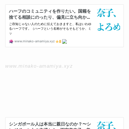
www.minako-amamiya.xyz