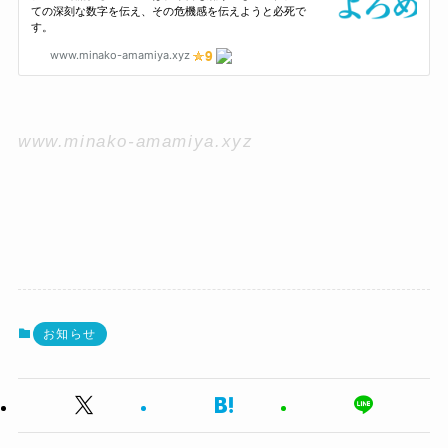
www.minako-amamiya.xyz
お知らせ